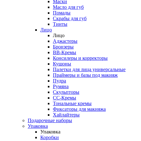
Маски
Масло для губ
Помады
Скрабы для губ
Тинты
Лицо
Лицо
Аджастеры
Бронзеры
ВВ-Кремы
Консилеры и корректоры
Кушоны
Палетки для лица универсальные
Праймеры и базы под макияж
Пудра
Румяна
Скульпторы
СС-Кремы
Тональные кремы
Фиксаторы для макияжа
Хайлайтеры
Подарочные наборы
Упаковка
Упаковка
Коробки