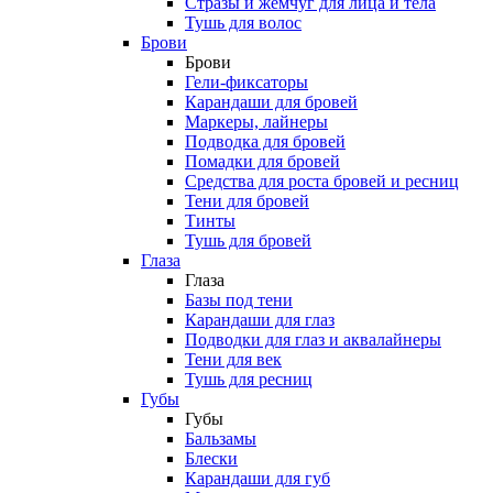
Стразы и жемчуг для лица и тела
Тушь для волос
Брови
Брови
Гели-фиксаторы
Карандаши для бровей
Маркеры, лайнеры
Подводка для бровей
Помадки для бровей
Средства для роста бровей и ресниц
Тени для бровей
Тинты
Тушь для бровей
Глаза
Глаза
Базы под тени
Карандаши для глаз
Подводки для глаз и аквалайнеры
Тени для век
Тушь для ресниц
Губы
Губы
Бальзамы
Блески
Карандаши для губ