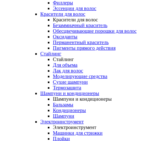
Филлеры
Эссенции для волос
Красители для волос
Красители для волос
Безаммиачный краситель
Обесцвечивающие порошки для волос
Оксиданты
Перманентный краситель
Пигменты прямого действия
Стайлинг
Стайлинг
Для объема
Лак для волос
Моделирующие средства
Сухие шампуни
Термозащита
Шампуни и кондиционеры
Шампуни и кондиционеры
Бальзамы
Кондиционеры
Шампуни
Электроинструмент
Электроинструмент
Машинки для стрижки
Плойки